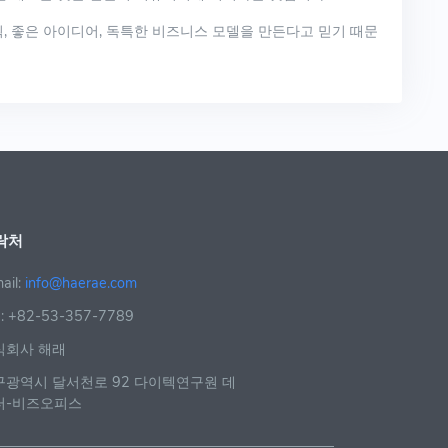
, 좋은 아이디어, 독특한 비즈니스 모델을 만든다고 믿기 때문
락처
ail:
info@haerae.com
l : +82-53-357-7789
식회사 해래
대구광역시 달서천로 92 다이텍연구원 데
터-비즈오피스